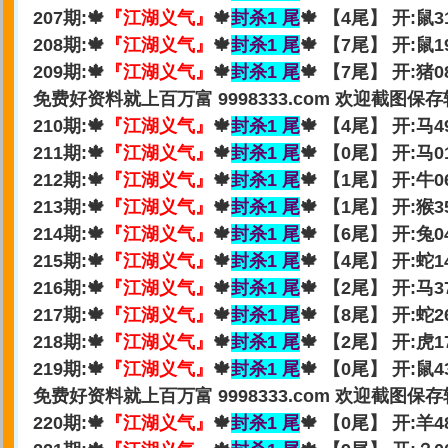
207期:🍁
『江湖义气』
🍁
封杀1 尾
🍁 【4尾】 开:鼠3
208期:🍁
『江湖义气』
🍁
封杀1 尾
🍁 【7尾】 开:鼠1
209期:🍁
『江湖义气』
🍁
封杀1 尾
🍁 【7尾】 开:猪0
免费好资料就上百万富 9998333.com 欢迎截图保
210期:🍁
『江湖义气』
🍁
封杀1 尾
🍁 【4尾】 开:马4
211期:🍁
『江湖义气』
🍁
封杀1 尾
🍁 【0尾】 开:马0
212期:🍁
『江湖义气』
🍁
封杀1 尾
🍁 【1尾】 开:牛0
213期:🍁
『江湖义气』
🍁
封杀1 尾
🍁 【1尾】 开:猴3
214期:🍁
『江湖义气』
🍁
封杀1 尾
🍁 【6尾】 开:兔0
215期:🍁
『江湖义气』
🍁
封杀1 尾
🍁 【4尾】 开:蛇1
216期:🍁
『江湖义气』
🍁
封杀1 尾
🍁 【2尾】 开:马3
217期:🍁
『江湖义气』
🍁
封杀1 尾
🍁 【8尾】 开:蛇2
218期:🍁
『江湖义气』
🍁
封杀1 尾
🍁 【2尾】 开:虎1
219期:🍁
『江湖义气』
🍁
封杀1 尾
🍁 【0尾】 开:鼠4
免费好资料就上百万富 9998333.com 欢迎截图保
220期:🍁
『江湖义气』
🍁
封杀1 尾
🍁 【0尾】 开:羊4