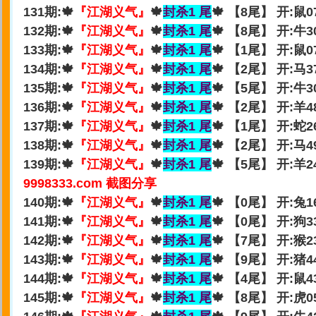
131期:🍁
『江湖义气』
🍁
封杀1 尾
🍁 【8尾】 开:鼠0
132期:🍁
『江湖义气』
🍁
封杀1 尾
🍁 【8尾】 开:牛3
133期:🍁
『江湖义气』
🍁
封杀1 尾
🍁 【1尾】 开:鼠0
134期:🍁
『江湖义气』
🍁
封杀1 尾
🍁 【2尾】 开:马3
135期:🍁
『江湖义气』
🍁
封杀1 尾
🍁 【5尾】 开:牛3
136期:🍁
『江湖义气』
🍁
封杀1 尾
🍁 【2尾】 开:羊4
137期:🍁
『江湖义气』
🍁
封杀1 尾
🍁 【1尾】 开:蛇2
138期:🍁
『江湖义气』
🍁
封杀1 尾
🍁 【2尾】 开:马4
139期:🍁
『江湖义气』
🍁
封杀1 尾
🍁 【5尾】 开:羊2
9998333.com 截图分享
140期:🍁
『江湖义气』
🍁
封杀1 尾
🍁 【0尾】 开:兔1
141期:🍁
『江湖义气』
🍁
封杀1 尾
🍁 【0尾】 开:狗3
142期:🍁
『江湖义气』
🍁
封杀1 尾
🍁 【7尾】 开:猴2
143期:🍁
『江湖义气』
🍁
封杀1 尾
🍁 【9尾】 开:猪4
144期:🍁
『江湖义气』
🍁
封杀1 尾
🍁 【4尾】 开:鼠4
145期:🍁
『江湖义气』
🍁
封杀1 尾
🍁 【8尾】 开:虎0