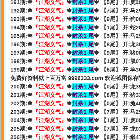
191期:🍁
『江湖义气』
🍁
封杀1 尾
🍁 【5尾】 开:虎2
192期:🍁
『江湖义气』
🍁
封杀1 尾
🍁 【7尾】 开:马2
193期:🍁
『江湖义气』
🍁
封杀1 尾
🍁 【9尾】 开:狗0
194期:🍁
『江湖义气』
🍁
封杀1 尾
🍁 【1尾】 开:蛇2
195期:🍁
『江湖义气』
🍁
封杀1 尾
🍁 【5尾】 开:马2
196期:🍁
『江湖义气』
🍁
封杀1 尾
🍁 【8尾】 开:龙3
197期:🍁
『江湖义气』
🍁
封杀1 尾
🍁 【9尾】 开:猪0
198期:🍁
『江湖义气』
🍁
封杀1 尾
🍁 【1尾】 开:鼠0
199期:🍁
『江湖义气』
🍁
封杀1 尾
🍁 【6尾】 开:羊3
免费好资料就上百万富 9998333.com 欢迎截图保
200期:🍁
『江湖义气』
🍁
封杀1 尾
🍁 【0尾】 开:龙3
201期:🍁
『江湖义气』
🍁
封杀1 尾
🍁 【8尾】 开:猪3
202期:🍁
『江湖义气』
🍁
封杀1 尾
🍁 【0尾】 开:兔4
203期:🍁
『江湖义气』
🍁
封杀1 尾
🍁 【7尾】 开:马2
204期:🍁
『江湖义气』
🍁
封杀1 尾
🍁 【1尾】 开:虎0
205期:🍁
『江湖义气』
🍁
封杀1 尾
🍁 【7尾】 开:龙0
206期:🍁
『江湖义气』
🍁
封杀1 尾
🍁 【8尾】 开:猴4